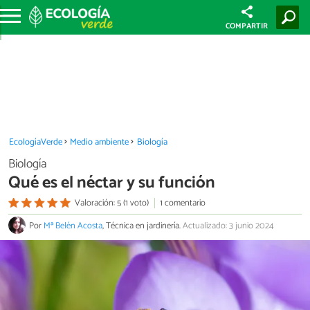
COMPARTIR
EcologíaVerde
Medio ambiente
Biología
Biología
Qué es el néctar y su función
Valoración: 5 (1 voto)
1 comentario
Por
Mª Belén Acosta
, Técnica en jardinería.
Actualizado: 3 junio 2024