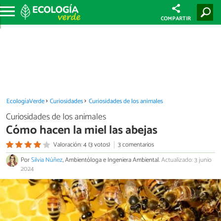
COMPARTIR
EcologíaVerde
Curiosidades
Curiosidades de los animales
Curiosidades de los animales
Cómo hacen la miel las abejas
Valoración: 4 (3 votos)
3 comentarios
Por
Silvia Núñez
, Ambientóloga e Ingeniera Ambiental.
Actualizado: 3 junio
2024