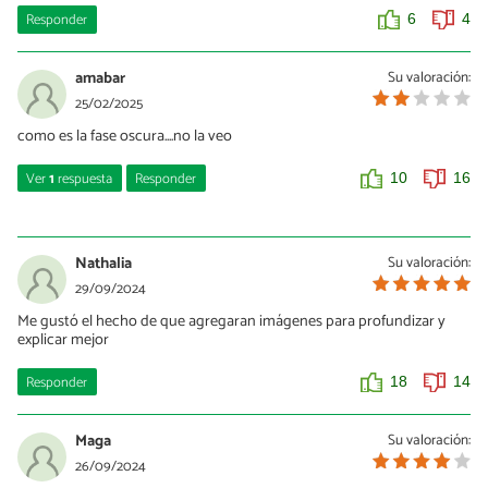
Responder
6
4
amabar
Su valoración:
25/02/2025
como es la fase oscura....no la veo
Ver
1
respuesta
Responder
10
16
Nessa
22/08/2025
Nathalia
Su valoración:
Es la parte del proceso del la fotosíntesis que se realiza por la
29/09/2024
noche
Me gustó el hecho de que agregaran imágenes para profundizar y
explicar mejor
0
0
Responder
18
14
Maga
Su valoración:
26/09/2024