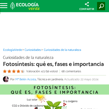
COMPARTIR
EcologíaVerde
Curiosidades
Curiosidades de la naturaleza
Curiosidades de la naturaleza
Fotosíntesis: qué es, fases e importancia
Valoración: 4.5 (56 votos)
68 comentarios
Por
Mª Belén Acosta
, Técnica en jardinería.
Actualizado: 22 mayo 2024