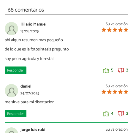
68 comentarios
Hilario Manuel
Su valoración:
17/08/2025
ahi algun resumen mas pequeño
de lo que es la fotosintesis pregunto
soy peon agricola y forestal
Responder
5
3
daniel
Su valoración:
24/07/2025
me sirve para mi disertacion
Responder
4
3
jorge luis rubi
Su valoración: