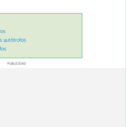
fos
s autótrofos
fos