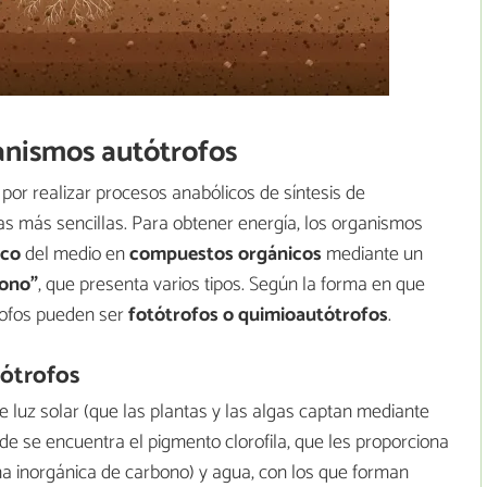
ganismos autótrofos
por realizar procesos anabólicos de síntesis de
s más sencillas. Para obtener energía, los organismos
ico
del medio en
compuestos orgánicos
mediante un
bono”
, que presenta varios tipos. Según la forma en que
rofos pueden ser
fotótrofos o quimioautótrofos
.
tótrofos
e luz solar (que las plantas y las algas captan mediante
e se encuentra el pigmento clorofila, que les proporciona
ma inorgánica de carbono) y agua, con los que forman