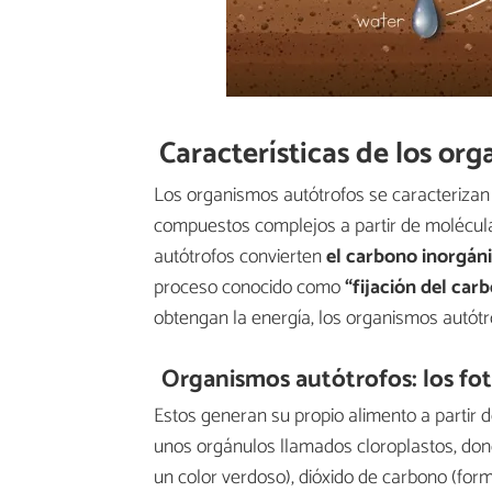
Características de los or
Los organismos autótrofos se caracterizan 
compuestos complejos a partir de molécula
autótrofos convierten
el carbono inorgán
proceso conocido como
“fijación del car
obtengan la energía, los organismos autót
Organismos autótrofos: los fo
Estos generan su propio alimento a partir d
unos orgánulos llamados cloroplastos, dond
un color verdoso), dióxido de carbono (for