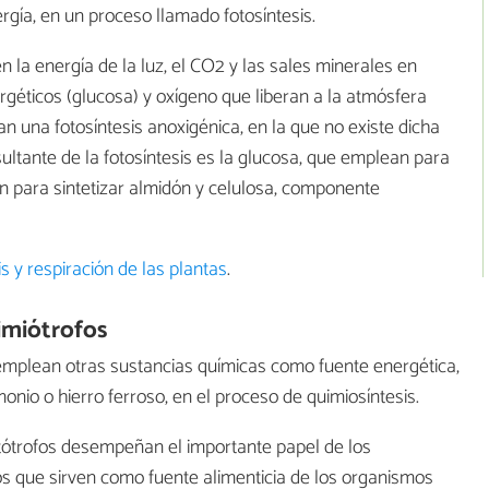
ía, en un proceso llamado fotosíntesis.
en la energía de la luz, el CO2 y las sales minerales en
géticos (glucosa) y oxígeno que liberan a la atmósfera
an una fotosíntesis anoxigénica, en la que no existe dicha
sultante de la fotosíntesis es la glucosa, que emplean para
én para sintetizar almidón y celulosa, componente
is y respiración de las plantas
.
imiótrofos
 emplean otras sustancias químicas como fuente energética,
onio o hierro ferroso, en el proceso de quimiosíntesis.
utótrofos desempeñan el importante papel de los
os que sirven como fuente alimenticia de los organismos