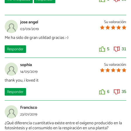
Darvin1vv
24/08/2023
jose angel
Su valoración:
Eso etas mal
03/09/2019
Me ha sido de gran utildad gracias :-)
0
2
Responder
5
31
sophia
Su valoración:
14/05/2019
thank you, i loved it
Responder
6
35
Francisco
23/01/2019
¿Qué diferencia cuantitativa existe entre el oxígeno producido en la
fotosíntesis y el consumido en la respiración en una planta?