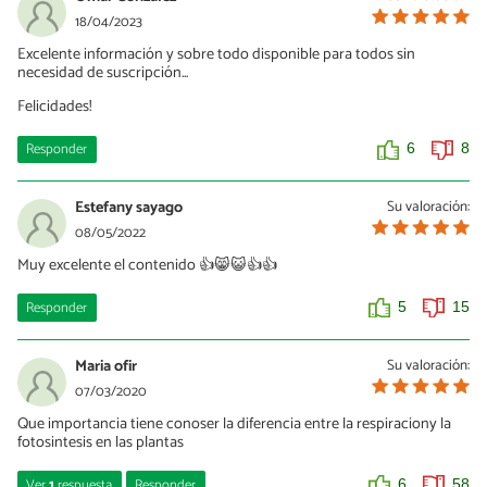
18/04/2023
Excelente información y sobre todo disponible para todos sin
necesidad de suscripción...
Felicidades!
Responder
6
8
Estefany sayago
Su valoración:
08/05/2022
Muy excelente el contenido 👍😸😺👍👍
Responder
5
15
Maria ofir
Su valoración:
07/03/2020
Que importancia tiene conoser la diferencia entre la respiraciony la
fotosintesis en las plantas
Ver
1
respuesta
Responder
6
58