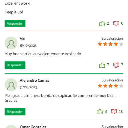
Excellent work!
Keep it up!
Responder
2
0
Vic
Su valoración:
18/10/2023
Muy buen articulo excelentemente explicado
Responder
7
7
Alejandro Camas
Su valoración:
31/08/2023
Me agrada la manera bonita de explicar. Se comprende muy bien.
Gracias
Responder
8
10
Omar Gonzalez
Su valoración: