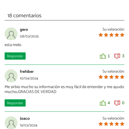
18 comentarios
gero
Su valoración:
08/03/2025
esta melo
Responder
1
3
frehiber
Su valoración:
10/04/2024
Me sirbio mucho su información es muy fácil de entender y me ayudo
mucho;GRACIAS DE VERDAD
Responder
4
0
Joaco
Su valoración:
15/03/2024