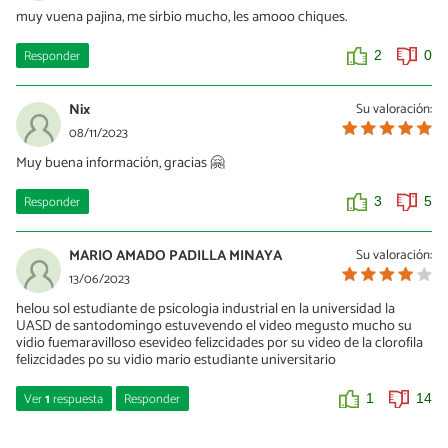
muy vuena pajina, me sirbio mucho, les amooo chiques.
Responder
2
0
Nix
Su valoración:
08/11/2023
Muy buena información, gracias 🤗
Responder
3
5
MARIO AMADO PADILLA MINAYA
Su valoración:
13/06/2023
helou sol estudiante de psicologia industrial en la universidad la
UASD de santodomingo estuvevendo el video megusto mucho su
vidio fuemaravilloso esevideo felizcidades por su video de la clorofila
felizcidades po su vidio mario estudiante universitario
Ver
1
respuesta
Responder
1
14
Siganviendo1