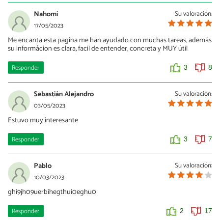
21/09/2023
Nahomi
Su valoración:
como estas en universidad y no sabes ortografìa
17/05/2023
Me encanta esta pagina me han ayudado con muchas tareas, además
su informácion es clara, facil de entender, concreta y MUY útil
3
1
Responder
3
8
Sebastián Alejandro
Su valoración:
03/05/2023
Estuvo muy interesante
Responder
3
7
Pablo
Su valoración:
10/03/2023
ghi9jh09uerbihegthui0eghu0
Responder
2
17