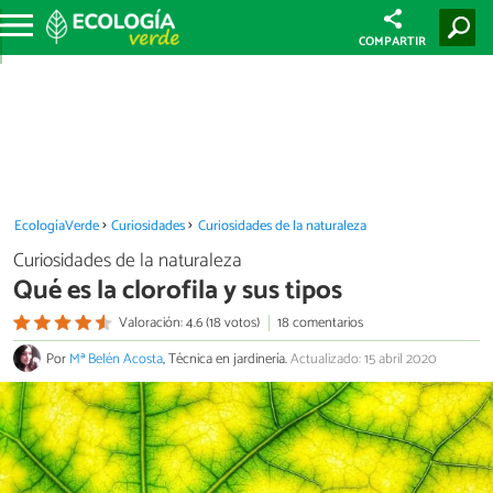
COMPARTIR
EcologíaVerde
Curiosidades
Curiosidades de la naturaleza
Curiosidades de la naturaleza
Qué es la clorofila y sus tipos
Valoración: 4.6 (18 votos)
18 comentarios
Por
Mª Belén Acosta
, Técnica en jardinería.
Actualizado: 15 abril 2020