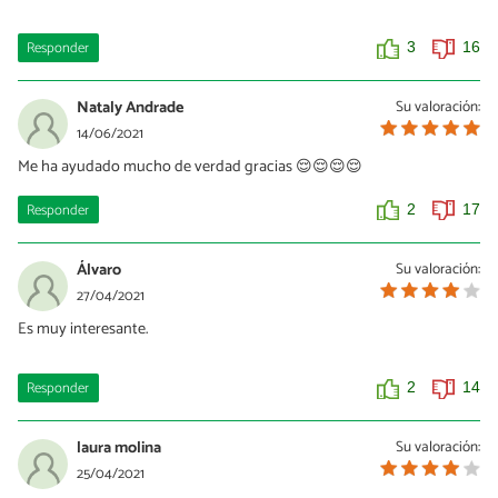
Responder
3
16
Nataly Andrade
Su valoración:
14/06/2021
Me ha ayudado mucho de verdad gracias 😌😌😌😌
Responder
2
17
Álvaro
Su valoración:
27/04/2021
Es muy interesante.
Responder
2
14
laura molina
Su valoración:
25/04/2021