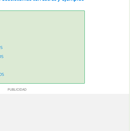
os
os
os