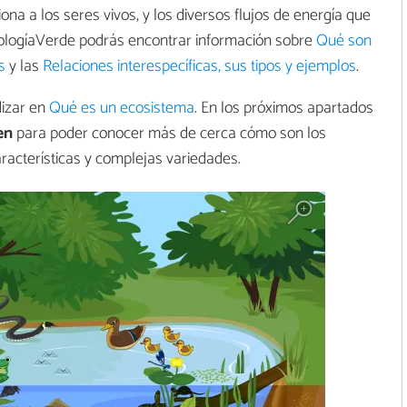
na a los seres vivos, y los diversos flujos de energía que
EcologíaVerde podrás encontrar información sobre
Qué son
s
y las
Relaciones interespecíficas, sus tipos y ejemplos
.
dizar en
Qué es un ecosistema
. En los próximos apartados
en
para poder conocer más de cerca cómo son los
aracterísticas y complejas variedades.