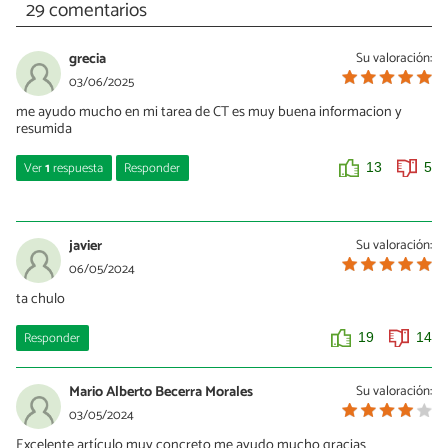
29 comentarios
grecia
Su valoración:
03/06/2025
me ayudo mucho en mi tarea de CT es muy buena informacion y
resumida
Ver
1
respuesta
Responder
13
5
Alisson
20/10/2025
javier
Su valoración:
Tienes razón sirve mucho con la tarea 👍
06/05/2024
ta chulo
0
0
Responder
19
14
Mario Alberto Becerra Morales
Su valoración:
03/05/2024
Excelente artículo muy concreto me ayudo mucho gracias