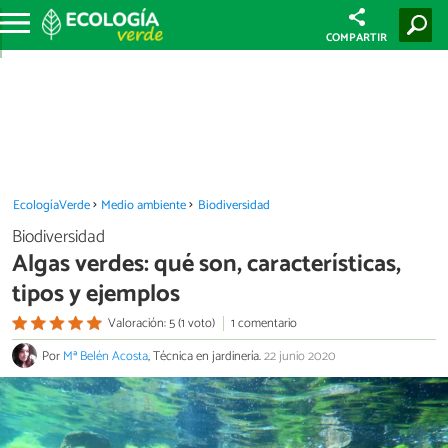
COMPARTIR
EcologíaVerde
Medio ambiente
Biodiversidad
Biodiversidad
Algas verdes: qué son, características,
tipos y ejemplos
Valoración: 5 (1 voto)
1 comentario
Por
Mª Belén Acosta
, Técnica en jardinería.
22 junio 2020