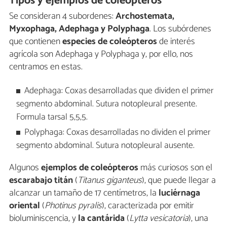
Tipos y ejemplos de coleópteros
Se consideran 4 subordenes:
Archostemata,
Myxophaga, Adephaga y Polyphaga
. Los subórdenes
que contienen
especies de coleópteros
de interés
agrícola son Adephaga y Polyphaga y, por ello, nos
centramos en estas.
Adephaga: Coxas desarrolladas que dividen el primer
segmento abdominal. Sutura notopleural presente.
Formula tarsal 5,5,5.
Polyphaga: Coxas desarrolladas no dividen el primer
segmento abdominal. Sutura notopleural ausente.
Algunos
ejemplos de coleópteros
más curiosos son el
escarabajo titán
(
Titanus giganteus
), que puede llegar a
alcanzar un tamaño de 17 centímetros, la
luciérnaga
oriental
(
Photinus pyralis
), caracterizada por emitir
bioluminiscencia, y
la cantárida
(
Lytta vesicatoria
), una