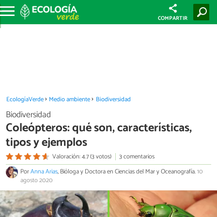
COMPARTIR
EcologíaVerde
Medio ambiente
Biodiversidad
Biodiversidad
Coleópteros: qué son, características,
tipos y ejemplos
Valoración: 4.7 (3 votos)
3 comentarios
Por
Anna Arias
, Bióloga y Doctora en Ciencias del Mar y Oceanografía.
10
agosto 2020