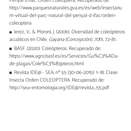
Penyal d’Ifac: Orden Coleoptera. Recuperado de:
http://www.parquesnaturales.gva.es/es/web/insectariu
m-virtual-del-parc-natural-del-penyal-d-ifac/orden-
coleoptera
Jerez, V., & Moroni, J. (2006). Diversidad de coleópteros
acuáticos en Chile.
Gayana (Concepción)
,
70
(1), 72-81.
BASF. (2020). Coleópteros. Recuperado de:
https://www.agro.basf.es/es/Servicios/Gu%C3%ADa-
de-plagas/Cole%C3%B3pteros.html
Revista IDE@ - SEA, nº 55 (30-06-2015): 1–18. Clase:
Insecta Orden COLEOPTERA. Recuperado de:
http://sea-entomologia.org/IDE@/revista_55.pdf