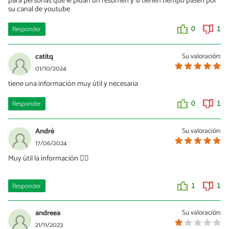
para personas que le pidan un resumen y si tienen tiempo pasen por
su canal de youtube
Responder
0
1
catitq
Su valoración:
01/10/2024
tiene una información muy útil y necesaria
Responder
0
1
André
Su valoración:
17/06/2024
Muy útil la información 👍🏻
Responder
1
1
andreea
Su valoración:
21/11/2023