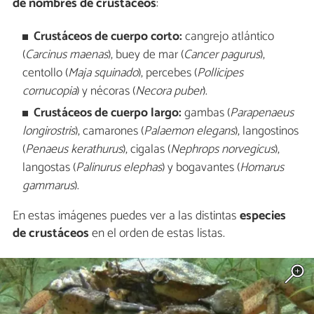
de nombres de crustáceos
:
Crustáceos de cuerpo corto:
cangrejo atlántico
(
Carcinus maenas
), buey de mar (
Cancer pagurus
),
centollo (
Maja squinado
), percebes (
Pollicipes
cornucopia
) y nécoras (
Necora puber
).
Crustáceos de cuerpo largo:
gambas (
Parapenaeus
longirostris
), camarones (
Palaemon elegans
), langostinos
(
Penaeus kerathurus
), cigalas (
Nephrops norvegicus
),
langostas (
Palinurus elephas
) y bogavantes (
Homarus
gammarus
).
En estas imágenes puedes ver a las distintas
especies
de crustáceos
en el orden de estas listas.