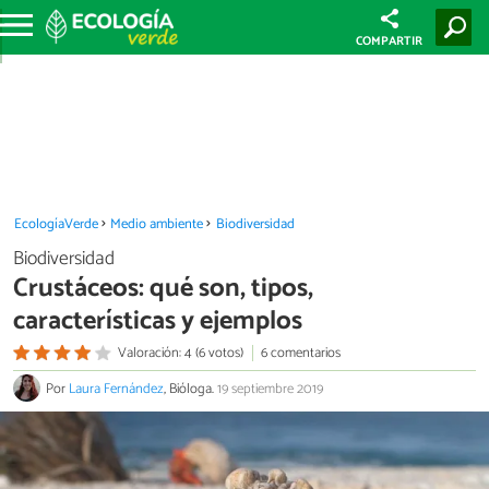
COMPARTIR
EcologíaVerde
Medio ambiente
Biodiversidad
Biodiversidad
Crustáceos: qué son, tipos,
características y ejemplos
Valoración: 4 (6 votos)
6 comentarios
Por
Laura Fernández
, Bióloga.
19 septiembre 2019