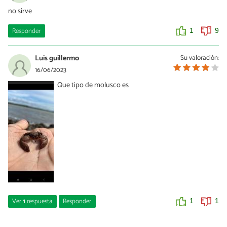
no sirve
Responder
1
9
Luis guillermo
Su valoración:
16/06/2023
Que tipo de molusco es
Ver
1
respuesta
Responder
1
1
no se