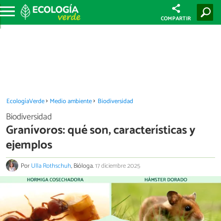
COMPARTIR
EcologíaVerde
Medio ambiente
Biodiversidad
Biodiversidad
Granívoros: qué son, características y
ejemplos
Por
Ulla Rothschuh
, Bióloga.
17 diciembre 2025