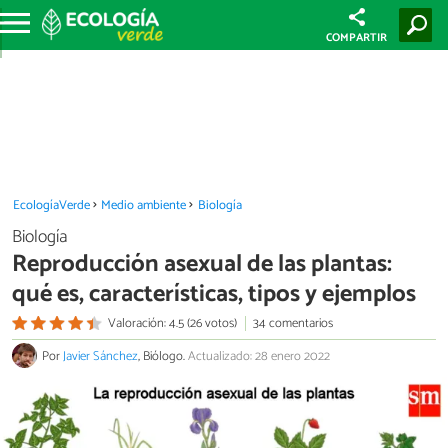
COMPARTIR
EcologíaVerde
Medio ambiente
Biología
Biología
Reproducción asexual de las plantas:
qué es, características, tipos y ejemplos
Valoración: 4.5 (26 votos)
34 comentarios
Por
Javier Sánchez
, Biólogo.
Actualizado: 28 enero 2022