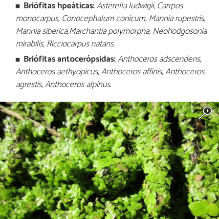
Briófitas hpeáticas:
Asterella ludwigii, Carrpos
monocarpus, Conocephalum conicum,
Mannia rupestris,
Mannia siberica,Marchantia polymorpha, Neohodgosonia
mirabilis, Ricciocarpus natans.
Briófitas antocerópsidas:
Anthoceros adscendens
,
Anthoceros aethyopicus
,
Anthoceros affinis
,
Anthoceros
agrestis
,
Anthoceros alpinus
.