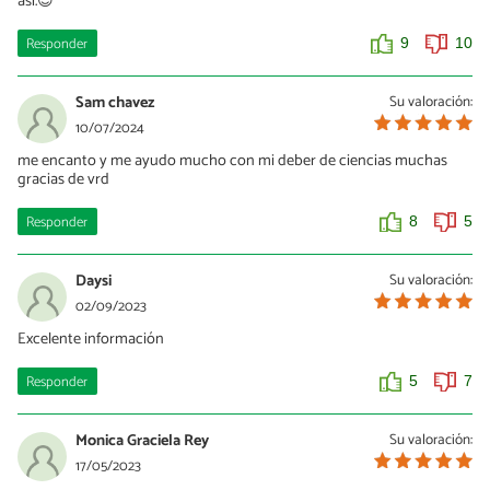
así.😎
Responder
9
10
Sam chavez
Su valoración:
10/07/2024
me encanto y me ayudo mucho con mi deber de ciencias muchas
gracias de vrd
Responder
8
5
Daysi
Su valoración:
02/09/2023
Excelente información
Responder
5
7
Monica Graciela Rey
Su valoración:
17/05/2023