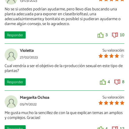
13/03/2023
No se si ustedes podrían ayudarme, pero llevo días buscando una
planta adecuada para exponer en clase(briofitas), una
adecuada,interesante,y bonita(si es posible) si pudieran ayudarme o
darme algún consejo, se lo agradezco.
Responder
3
10
Violetta
Su valoración:
27/02/2023
Cual vendría a ser el objetivo de la rproducción sexual en este tipo de
plantas?
Responder
4
8
Margarita Ochoa
Su valoración:
05/11/2022
Me gusta mucho la sencillez de con la que explican temas an amplios
y complejos. Gracias!
4
12