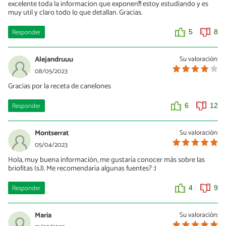
excelente toda la informacion que exponen!!! estoy estudiando y es
muy util y claro todo lo que detallan. Gracias.
Responder
5
8
Alejandruuu
Su valoración:
08/05/2023
Gracias por la receta de canelones
Responder
6
12
Montserrat
Su valoración:
05/04/2023
Hola, muy buena información, me gustaría conocer más sobre las
briofitas (s.l). Me recomendaría algunas fuentes? :)
Responder
4
9
Maria
Su valoración: