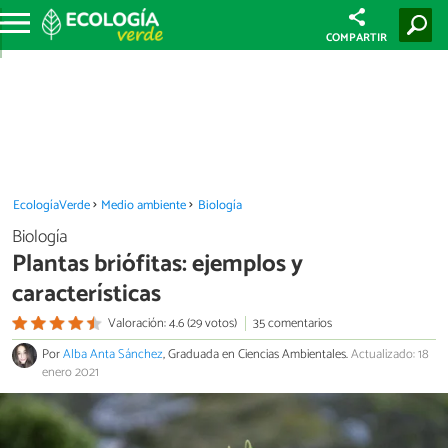
COMPARTIR
EcologíaVerde
Medio ambiente
Biología
Biología
Plantas briófitas: ejemplos y
características
Valoración: 4.6 (29 votos)
35 comentarios
Por
Alba Anta Sánchez
, Graduada en Ciencias Ambientales.
Actualizado: 18
enero 2021