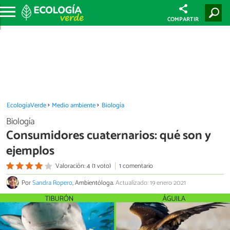
COMPARTIR
EcologíaVerde
Medio ambiente
Biología
Biología
Consumidores cuaternarios: qué son y
ejemplos
Valoración: 4 (1 voto)
1 comentario
Por
Sandra Ropero
, Ambientóloga.
Actualizado: 19 enero 2021