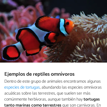
Ejemplos de reptiles omnívoros
Dentro de este grupo de animales encontramos algunas
especies de tortugas
, abundando las especies omnívoras
acuáticas sobre las terrestres, que suelen ser más
comúnmente herbívoras, aunque también hay
tortugas
tanto marinas como terrestres
que son carnívoras. En