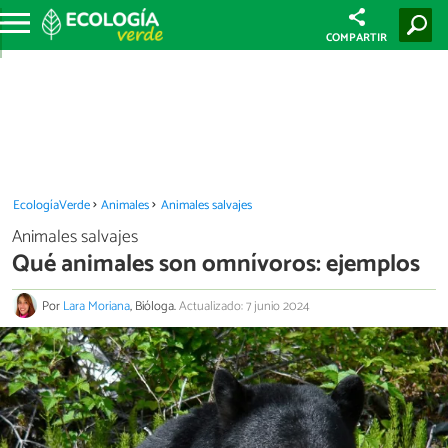
COMPARTIR
EcologíaVerde
Animales
Animales salvajes
Animales salvajes
Qué animales son omnívoros: ejemplos
Por
Lara Moriana
, Bióloga.
Actualizado: 7 junio 2024