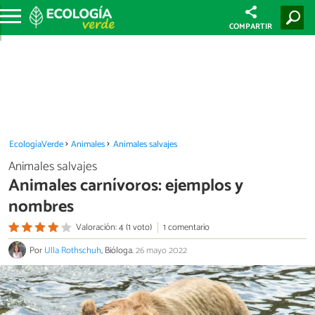
COMPARTIR
EcologíaVerde
Animales
Animales salvajes
Animales salvajes
Animales carnívoros: ejemplos y
nombres
Valoración: 4 (1 voto)
1 comentario
Por
Ulla Rothschuh
, Bióloga.
26 mayo 2022