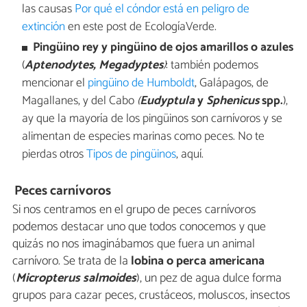
las causas
Por qué el cóndor está en peligro de
extinción
en este post de EcologíaVerde.
Pingüino rey y pingüino de ojos amarillos o azules
(
Aptenodytes, Megadyptes
)
: también podemos
mencionar el
pingüino de Humboldt
, Galápagos, de
Magallanes, y del Cabo
(
Eudyptula
y
Sphenicus
spp.
),
ay que la mayoría de los pingüinos son carnívoros y se
alimentan de especies marinas como peces. No te
pierdas otros
Tipos de pingüinos
, aquí.
Peces carnívoros
Si nos centramos en el grupo de peces carnívoros
podemos destacar uno que todos conocemos y que
quizás no nos imaginábamos que fuera un animal
carnívoro. Se trata de la
lobina o perca americana
(
Micropterus
salmoides
), un pez de agua dulce forma
grupos para cazar peces, crustáceos, moluscos, insectos