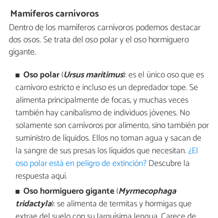
Mamíferos carnívoros
Dentro de los mamíferos carnívoros podemos destacar
dos osos. Se trata del oso polar y el oso hormiguero
gigante.
Oso polar
(
Ursus maritimus
): es el único oso que es
carnívoro estricto e incluso es un depredador tope. Se
alimenta principalmente de focas, y muchas veces
también hay canibalismo de individuos jóvenes. No
solamente son carnívoros por alimento, sino también por
suministro de líquidos. Ellos no toman agua y sacan de
la sangre de sus presas los líquidos que necesitan.
¿El
oso polar está en peligro de extinción?
Descubre la
respuesta aquí.
Oso hormiguero gigante
(
Myrmecophaga
tridactyla
): se alimenta de termitas y hormigas que
extrae del suelo con su larguísima lengua. Carece de