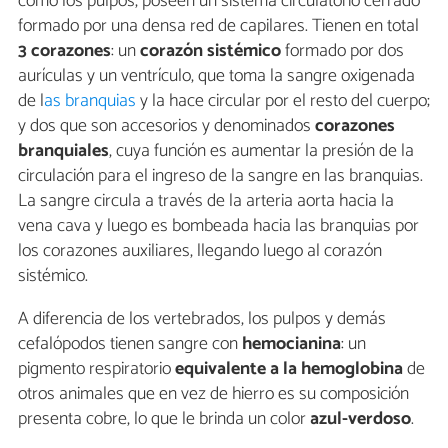
como los pulpos, poseen un sistema circulatorio cerrado
formado por una densa red de capilares. Tienen en total
3 corazones
: un
corazón sistémico
formado por dos
aurículas y un ventrículo, que toma la sangre oxigenada
de l
as branquias
y la hace circular por el resto del cuerpo;
y dos que son accesorios y denominados
corazones
branquiales
, cuya función es aumentar la presión de la
circulación para el ingreso de la sangre en las branquias.
La sangre circula a través de la arteria aorta hacia la
vena cava y luego es bombeada hacia las branquias por
los corazones auxiliares, llegando luego al corazón
sistémico.
A diferencia de los vertebrados, los pulpos y demás
cefalópodos tienen sangre con
hemocianina
: un
pigmento respiratorio
equivalente a la hemoglobina
de
otros animales que en vez de hierro es su composición
presenta cobre, lo que le brinda un color
azul-verdoso
.