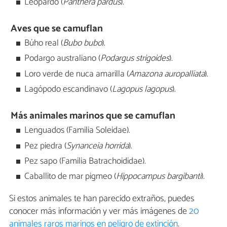
Leopardo (
Panthera pardus
).
Aves que se camuflan
Búho real (
Bubo bubo
).
Podargo australiano (
Podargus
strigoides
).
Loro verde de nuca amarilla (
Amazona auropalliata
).
Lagópodo escandinavo (
Lagopus lagopus
).
Más animales marinos que se camuflan
Lenguados (Familia Soleidae).
Pez piedra (
Synanceia horrida
).
Pez sapo (Familia Batrachoididae).
Caballito de mar pigmeo (
Hippocampus bargibanti
).
Si estos animales te han parecido extraños, puedes
conocer más información y ver más imágenes de
20
animales raros marinos en peligro de extinción
.