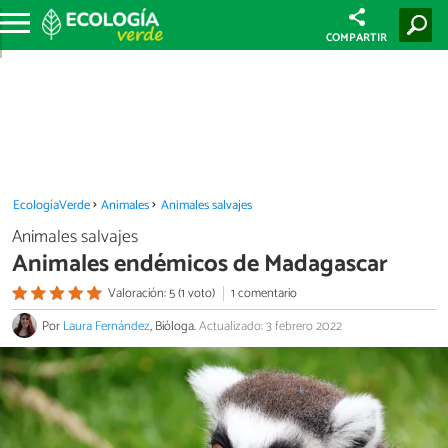
COMPARTIR
EcologíaVerde
Animales
Animales salvajes
Animales salvajes
Animales endémicos de Madagascar
Valoración: 5 (1 voto)
1 comentario
Por
Laura Fernández
, Bióloga.
Actualizado: 3 febrero 2022