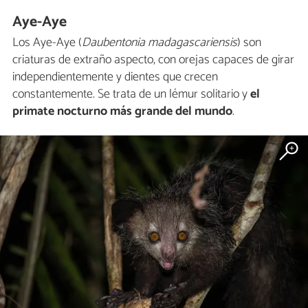
Aye-Aye
Los Aye-Aye (
Daubentonia madagascariensis
) son
criaturas de extraño aspecto, con orejas capaces de girar
independientemente y dientes que crecen
constantemente. Se trata de un lémur solitario y
el
primate nocturno más grande del mundo
.