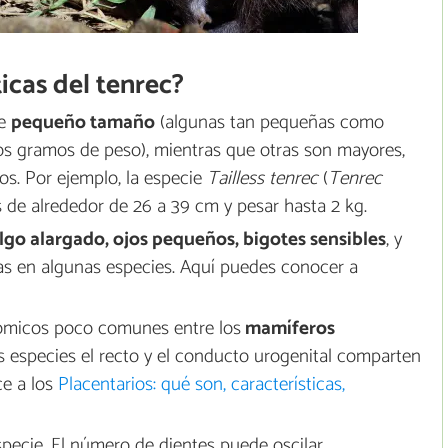
ticas del tenrec?
de
pequeño tamaño
(algunas tan pequeñas como
s gramos de peso), mientras que otras son mayores,
s. Por ejemplo, la especie
Tailless tenrec
(
Tenrec
 de alrededor de 26 a 39 cm y pesar hasta 2 kg.
lgo alargado, ojos pequeños, bigotes sensibles
, y
s en algunas especies. Aquí puedes conocer a
ómicos poco comunes entre los
mamíferos
s especies el recto y el conducto urogenital comparten
ce a los
Placentarios: qué son, características,
specie. El número de dientes puede oscilar