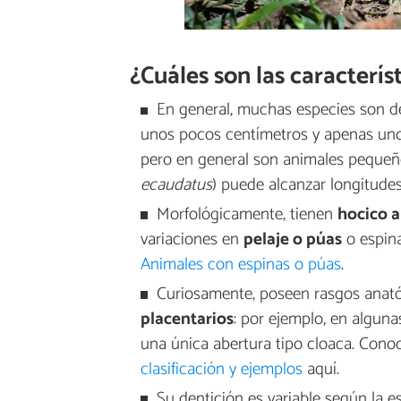
¿Cuáles son las caracterís
En general, muchas especies son 
unos pocos centímetros y apenas uno
pero en general son animales pequeño
ecaudatus
) puede alcanzar longitudes
Morfológicamente, tienen
hocico a
variaciones en
pelaje o púas
o espina
Animales con espinas o púas
.
Curiosamente, poseen rasgos anat
placentarios
: por ejemplo, en alguna
una única abertura tipo cloaca. Cono
clasificación y ejemplos
aquí.
Su dentición es variable según la e