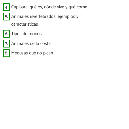
4.
Capibara: qué es, dónde vive y qué come
5.
Animales invertebrados: ejemplos y
características
6.
Tipos de monos
7.
Animales de la costa
8.
Medusas que no pican