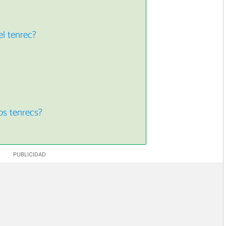
el tenrec?
os tenrecs?