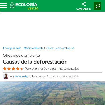
COMPARTIR
EcologíaVerde
Medio ambiente
Otros medio ambiente
Otros medio ambiente
Causas de la deforestación
Valoración: 4.6 (70 votos)
88 comentarios
Por
Irene Juste
, Editora Sénior.
Actualizado: 27 enero 2021