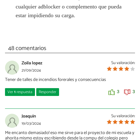
cualquier adblocker o complemento que pueda
estar impidiendo su carga.
48 comentarios
Zoila lopez
Su valoración:
21/09/2024
Tener de talles de incendios forerales y consecuencias
Ver
1
respuesta
Responder
3
3
Zoila
16/12/2024
Joaquin
Su valoración:
Saber consecuencia de incendio a segunda persona
19/03/2024
Me encanto demasiado! eso me sirve para el proyecto de mi escuela y
0
1
ahorita mismo estoy escribiendo desde la compu del colegio pero