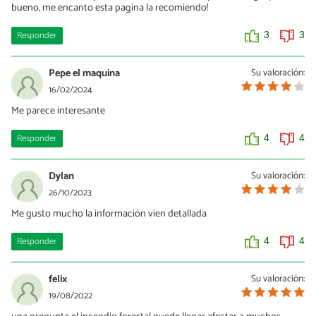
bueno, me encanto esta pagina la recomiendo!
Responder
3
3
Pepe el maquina
Su valoración:
16/02/2024
Me parece interesante
Responder
4
4
Dylan
Su valoración:
26/10/2023
Me gusto mucho la información vien detallada
Responder
4
4
felix
Su valoración:
19/08/2022