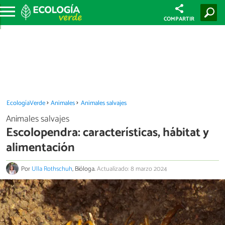
COMPARTIR
EcologíaVerde
Animales
Animales salvajes
Animales salvajes
Escolopendra: características, hábitat y
alimentación
Por
Ulla Rothschuh
, Bióloga.
Actualizado: 8 marzo 2024