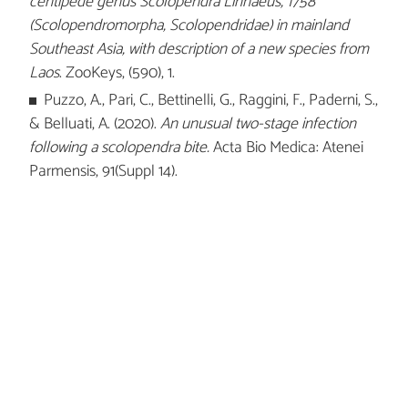
centipede genus Scolopendra Linnaeus, 1758
(Scolopendromorpha, Scolopendridae) in mainland
Southeast Asia, with description of a new species from
Laos
. ZooKeys, (590), 1.
Puzzo, A., Pari, C., Bettinelli, G., Raggini, F., Paderni, S.,
& Belluati, A. (2020).
An unusual two-stage infection
following a scolopendra bite.
Acta Bio Medica: Atenei
Parmensis, 91(Suppl 14).