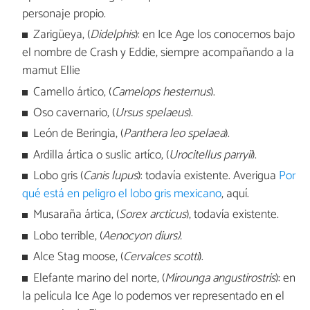
personaje propio.
Zarigüeya, (
Didelphis
): en Ice Age los conocemos bajo
el nombre de Crash y Eddie, siempre acompañando a la
mamut Ellie
Camello ártico, (
Camelops hesternus
).
Oso cavernario, (
Ursus spelaeus
).
León de Beringia, (
Panthera leo spelaea
).
Ardilla ártica o suslic artíco, (
Urocitellus parryii
).
Lobo gris (
Canis lupus
): todavía existente. Averigua
Por
qué está en peligro el lobo gris mexicano
, aquí.
Musaraña ártica, (
Sorex arcticus
), todavía existente.
Lobo terrible, (
Aenocyon diurs).
Alce Stag moose, (
Cervalces scotti
).
Elefante marino del norte, (
Mirounga angustirostris
): en
la película Ice Age lo podemos ver representado en el