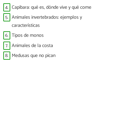
4.
Capibara: qué es, dónde vive y qué come
5.
Animales invertebrados: ejemplos y
características
6.
Tipos de monos
7.
Animales de la costa
8.
Medusas que no pican