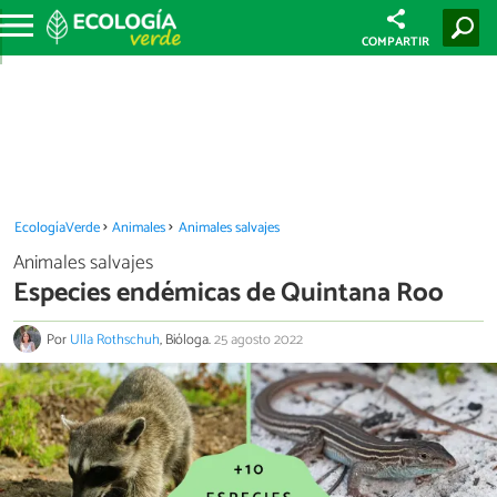
COMPARTIR
EcologíaVerde
Animales
Animales salvajes
Animales salvajes
Especies endémicas de Quintana Roo
Por
Ulla Rothschuh
, Bióloga.
25 agosto 2022