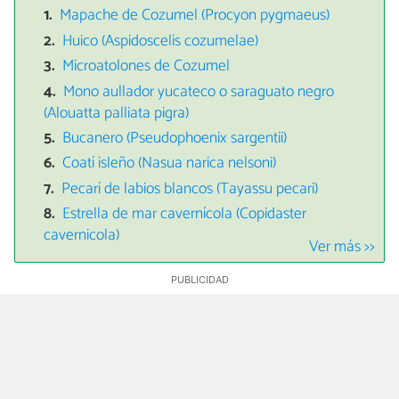
Mapache de Cozumel (Procyon pygmaeus)
Huico (Aspidoscelis cozumelae)
Microatolones de Cozumel
Mono aullador yucateco o saraguato negro
(Alouatta palliata pigra)
Bucanero (Pseudophoenix sargentii)
Coatí isleño (Nasua narica nelsoni)
Pecarí de labios blancos (Tayassu pecari)
Estrella de mar cavernícola (Copidaster
cavernicola)
Ver más >>