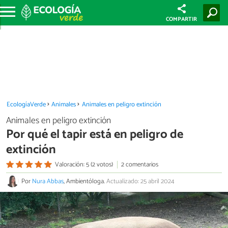
COMPARTIR
EcologíaVerde
Animales
Animales en peligro extinción
Animales en peligro extinción
Por qué el tapir está en peligro de
extinción
Valoración: 5 (2 votos)
2 comentarios
Por
Nura Abbas
, Ambientóloga.
Actualizado: 25 abril 2024