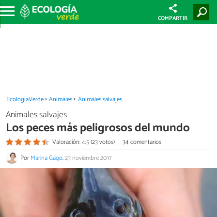
COMPARTIR
EcologíaVerde
Animales
Animales salvajes
Animales salvajes
Los peces más peligrosos del mundo
Valoración: 4.5 (23 votos)
34 comentarios
Por
Marina Gago
.
23 noviembre 2017