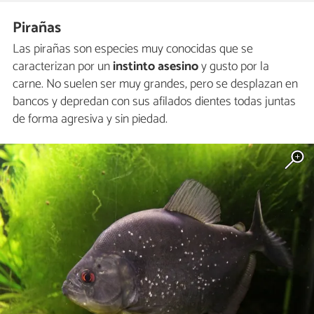
Pirañas
Las pirañas son especies muy conocidas que se
caracterizan por un
instinto asesino
y gusto por la
carne. No suelen ser muy grandes, pero se desplazan en
bancos y depredan con sus afilados dientes todas juntas
de forma agresiva y sin piedad.