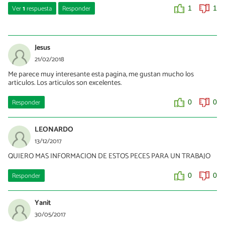
Ver
1
respuesta
Responder
1
1
Goku xd
10/10/2019
Jesus
Mas de 10 millones
21/02/2018
Me parece muy interesante esta pagina, me gustan mucho los
1
0
articulos. Los articulos son excelentes.
Responder
0
0
LEONARDO
13/12/2017
QUIERO MAS INFORMACION DE ESTOS PECES PARA UN TRABAJO
Responder
0
0
Yanit
30/05/2017