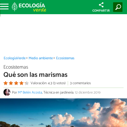
COMPARTIR
EcologíaVerde
Medio ambiente
Ecosistemas
Ecosistemas
Qué son las marismas
Valoración: 4.3 (3 votos)
3 comentarios
Por
Mª Belén Acosta
, Técnica en jardinería.
12 diciembre 2019