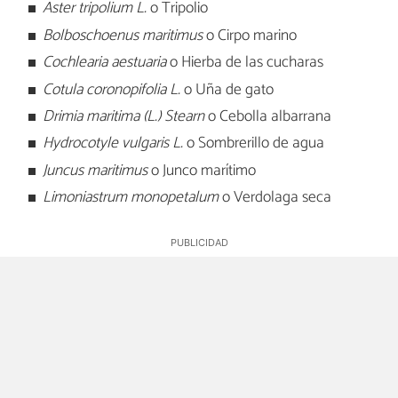
Aster tripolium L.
o Tripolio
Bolboschoenus maritimus
o Cirpo marino
Cochlearia aestuaria
o Hierba de las cucharas
Cotula coronopifolia L.
o Uña de gato
Drimia maritima (L.) Stearn
o Cebolla albarrana
Hydrocotyle vulgaris L.
o Sombrerillo de agua
Juncus maritimus
o Junco marítimo
Limoniastrum monopetalum
o Verdolaga seca