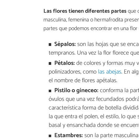
Las flores tienen diferentes partes
que d
masculina, femenina o hermafrodita presen
partes que podemos encontrar en una flor s
Sépalos:
son las hojas que se encar
tempranos. Una vez la flor florece qued
Pétalos:
de colores y formas muy va
polinizadores, como
las abejas
. En al
el nombre de flores apétalas.
Pistilo o gineceo:
conforma la parte
óvulos que una vez fecundados podrán d
característica forma de botella dividid
la que entra el polen, el estilo, lo que 
basal y ensanchada donde se encuent
Estambres:
son la parte masculina 