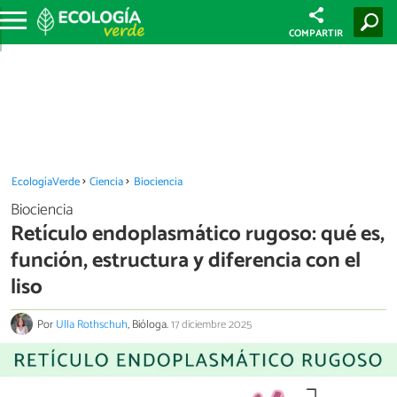
COMPARTIR
EcologíaVerde
Ciencia
Biociencia
Biociencia
Retículo endoplasmático rugoso: qué es,
función, estructura y diferencia con el
liso
Por
Ulla Rothschuh
, Bióloga.
17 diciembre 2025