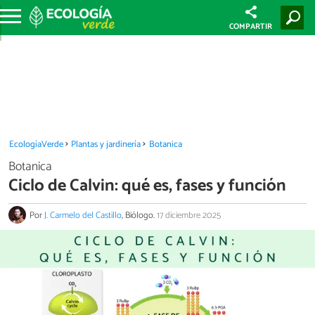
COMPARTIR
EcologíaVerde
Plantas y jardinería
Botanica
Botanica
Ciclo de Calvin: qué es, fases y función
Por
J. Carmelo del Castillo
, Biólogo.
17 diciembre 2025