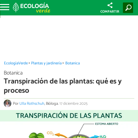
COMPARTIR
EcologíaVerde
Plantas y jardinería
Botanica
Botanica
Transpiración de las plantas: qué es y
proceso
Por
Ulla Rothschuh
, Bióloga.
17 diciembre 2025