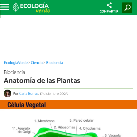
COMPARTIR
EcologíaVerde
Ciencia
Biociencia
Biociencia
Anatomía de las Plantas
Por
Carla Borràs
.
17 diciembre 2025