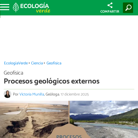
COMPARTIR
EcologíaVerde
Ciencia
Geofísica
Geofísica
Procesos geológicos externos
Por
Victoria Munilla
, Geóloga.
17 diciembre 2025