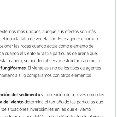
s externos más ubicuos, aunque sus efectos son más
debido a la falta de vegetación. Este agente dinámico
osionar las rocas cuando actúa como elemento de
da cuando el viento arrastra partículas de arena que,
e esta manera, se pueden observar estructuras como la
s fungiformes
. El viento es uno de los tipos de agentes
mpetencia si lo comparamos con otros elementos
ción del sedimento
y la creación de relieves como los
a del viento
determina el tamaño de las partículas que
se situaciones inverosímiles en las que el viento
 Este es el caso del Valle de la Muerte donde el viento