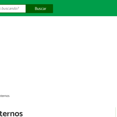
Buscar
xternos
ternos