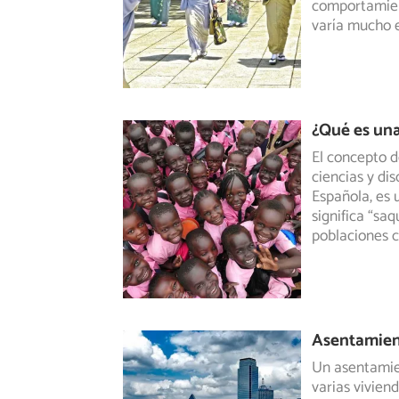
comportamient
varía mucho e
¿Qué es un
El concepto d
ciencias y di
Española, es 
significa “sa
poblaciones 
Asentamie
Un asentamie
varias vivien