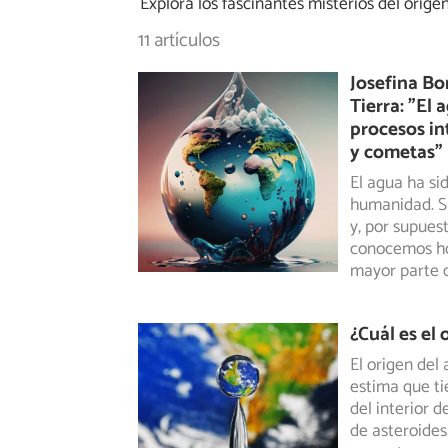
Explora los fascinantes misterios del orige
11 artículos
Josefina Bo
Tierra: "El 
procesos in
y cometas"
El agua ha si
humanidad. Si
y, por supuest
conocemos hoy
mayor parte 
¿Cuál es el 
El origen del
estima que ti
del interior 
de asteroides