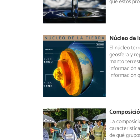
que estos pr
Núcleo de la
El núcleo terr
geosfera y re
manto terrest
información a
información q
Composició
La composició
característi
de
qué grupos 