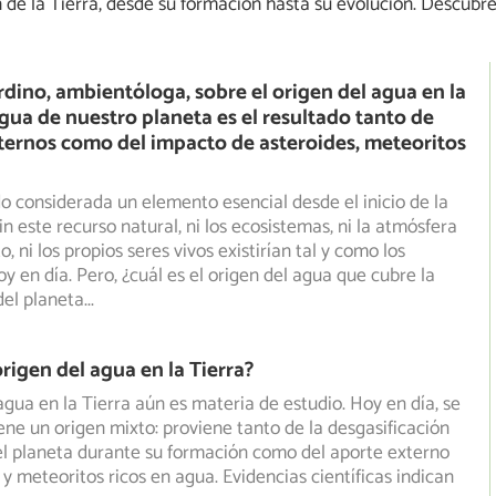
n de la Tierra, desde su formación hasta su evolución. Descubre
rdino, ambientóloga, sobre el origen del agua en la
agua de nuestro planeta es el resultado tanto de
ternos como del impacto de asteroides, meteoritos
do considerada un elemento esencial desde el inicio de la
n este recurso natural, ni los ecosistemas, ni la atmósfera
o, ni los propios seres vivos existirían tal y como los
 en día. Pero, ¿cuál es el origen del agua que cubre la
del planeta
...
origen del agua en la Tierra?
 agua en la Tierra aún es materia de estudio. Hoy en día, se
ene un origen mixto: proviene tanto de la desgasificación
del planeta durante su formación como del aporte externo
 y meteoritos ricos en agua. Evidencias científicas indican