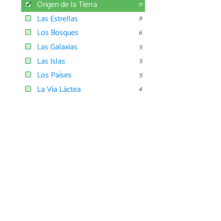
Origen de la Tierra
11
Las Estrellas
9
Los Bosques
6
Las Galaxias
5
Las Islas
5
Los Países
5
La Vía Láctea
4