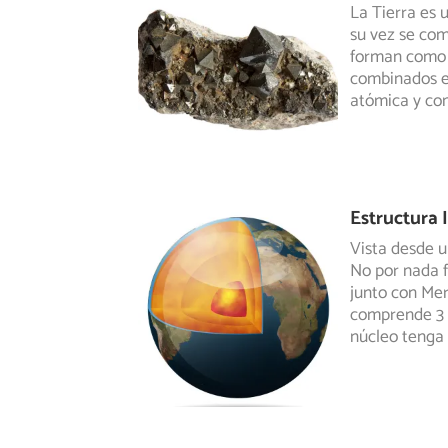
La Tierra es 
su vez se com
forman como 
combinados en
atómica y co
Estructura I
Vista desde u
No por nada f
junto con Mer
comprende 3 c
núcleo tenga