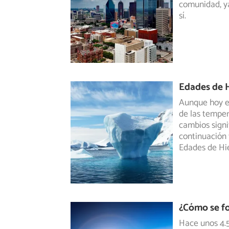
comunidad,
ya
sí.
Edades de 
Aunque hoy e
de las temper
cambios signi
continuación 
Edades de Hie
¿Cómo se fo
Hace unos 4.5