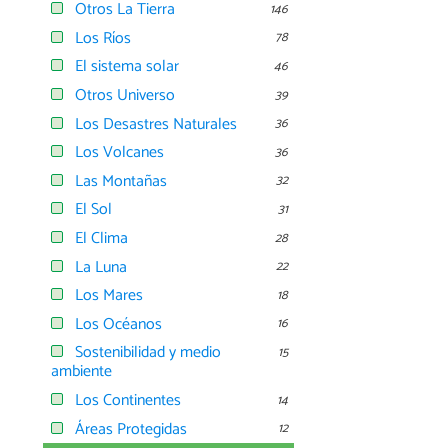
Otros La Tierra
146
Los Ríos
78
El sistema solar
46
Otros Universo
39
Los Desastres Naturales
36
Los Volcanes
36
Las Montañas
32
El Sol
31
El Clima
28
La Luna
22
Los Mares
18
Los Océanos
16
Sostenibilidad y medio
15
ambiente
Los Continentes
14
Áreas Protegidas
12