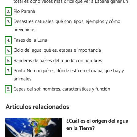
total es ocho veces más difícil que ver a España ganar un
Mundial”
2.
Río Paraná
3.
Desastres naturales: qué son, tipos, ejemplos y cómo
prevenirlos
4.
Fases de la Luna
5.
Ciclo del agua: qué es, etapas e importancia
6.
Banderas de países del mundo con nombres
7.
Punto Nemo: qué es, dónde está en el mapa, qué hay y
animales
8.
Capas del sol: nombres, características y función
Artículos relacionados
¿Cuál es el origen del agua
en la Tierra?