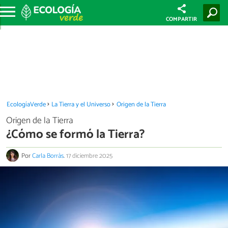
COMPARTIR
EcologíaVerde
La Tierra y el Universo
Origen de la Tierra
Origen de la Tierra
¿Cómo se formó la Tierra?
Por
Carla Borràs
.
17 diciembre 2025