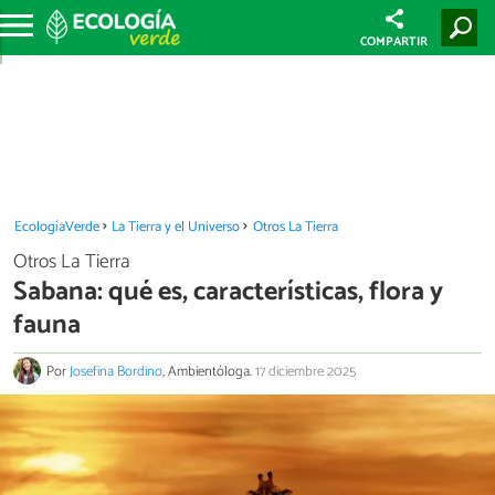
COMPARTIR
EcologíaVerde
La Tierra y el Universo
Otros La Tierra
Otros La Tierra
Sabana: qué es, características, flora y
fauna
Por
Josefina Bordino
, Ambientóloga.
17 diciembre 2025