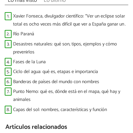
Lo más visto
Lo último
1.
Xavier Fonseca, divulgador científico: “Ver un eclipse solar
total es ocho veces más difícil que ver a España ganar un
Mundial”
2.
Río Paraná
3.
Desastres naturales: qué son, tipos, ejemplos y cómo
prevenirlos
4.
Fases de la Luna
5.
Ciclo del agua: qué es, etapas e importancia
6.
Banderas de países del mundo con nombres
7.
Punto Nemo: qué es, dónde está en el mapa, qué hay y
animales
8.
Capas del sol: nombres, características y función
Artículos relacionados