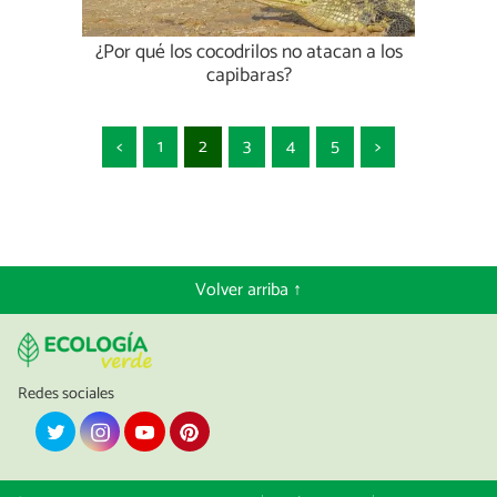
¿Por qué los cocodrilos no atacan a los
capibaras?
<
1
2
3
4
5
>
Volver arriba ↑
Redes sociales