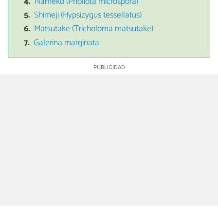
Nameko (Pholiota microspora)
Shimeji (Hypsizygus tessellatus)
Matsutake (Tricholoma matsutake)
Galerina marginata