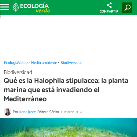
COMPARTIR
EcologíaVerde
Medio ambiente
Biodiversidad
Biodiversidad
Qué es la Halophila stipulacea: la planta
marina que está invadiendo el
Mediterráneo
Por
Irene Juste
, Editora Sénior.
11 marzo 2026