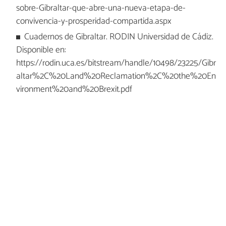
sobre-Gibraltar-que-abre-una-nueva-etapa-de-
convivencia-y-prosperidad-compartida.aspx
Cuadernos de Gibraltar. RODIN Universidad de Cádiz.
Disponible en:
https://rodin.uca.es/bitstream/handle/10498/23225/Gibr
altar%2C%20Land%20Reclamation%2C%20the%20En
vironment%20and%20Brexit.pdf