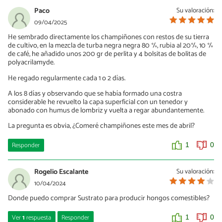
Paco
Su valoración:
09/04/2025
He sembrado directamente los champiñones con restos de su tierra
de cultivo, en la mezcla de turba negra negra 80 %, rubia al 20%, 10 %
de café, he añadido unos 200 gr de perlita y 4 bolsitas de bolitas de
polyacrilamyde.
He regado regularmente cada 1 o 2 días.
A los 8 días y observando que se había formado una costra
considerable he revuelto la capa superficial con un tenedor y
abonado con humus de lombriz y vuelta a regar abundantemente.
La pregunta es obvia, ¿Comeré champiñones este mes de abril?
Responder
1
0
Rogelio Escalante
Su valoración:
10/04/2024
Donde puedo comprar Sustrato para producir hongos comestibles?
Ver
1
respuesta
Responder
1
0