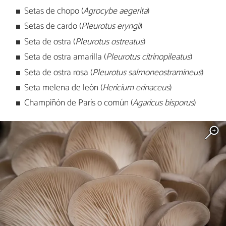
Setas de chopo (
Agrocybe aegerita
)
Setas de cardo (
Pleurotus eryngii
)
Seta de ostra (
Pleurotus ostreatus
)
Seta de ostra amarilla (
Pleurotus citrinopileatus
)
Seta de ostra rosa (
Pleurotus salmoneostramineus
)
Seta melena de león (
Hericium erinaceus
)
Champiñón de París o común (
Agaricus bisporus
)