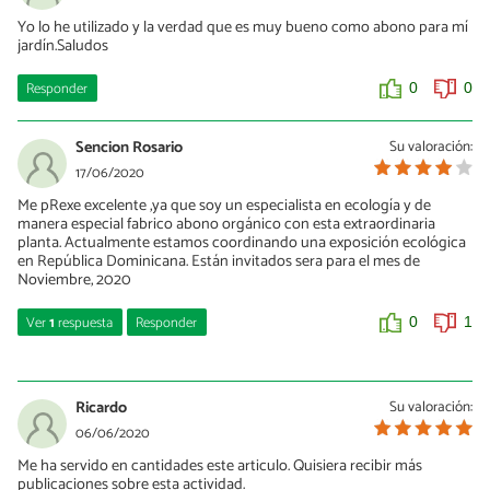
Yo lo he utilizado y la verdad que es muy bueno como abono para mí
jardín.Saludos
Responder
0
0
Sencion Rosario
Su valoración:
17/06/2020
Me pRexe excelente ,ya que soy un especialista en ecología y de
manera especial fabrico abono orgánico con esta extraordinaria
planta. Actualmente estamos coordinando una exposición ecológica
en República Dominicana. Están invitados sera para el mes de
Noviembre, 2020
Ver
1
respuesta
Responder
0
1
Jesus Reyes
11/07/2020
Ricardo
Su valoración:
Por favor, puedes aclarar fabricas abono orgánico con la planta o
06/06/2020
con los residuos del café molido,,,,
Me ha servido en cantidades este articulo. Quisiera recibir más
publicaciones sobre esta actividad.
0
0