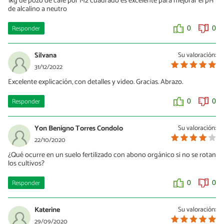
1kg de pozo de café por M2 cuadrado es excelente para mejorar el pH
de alcalino a neutro
Responder
0
0
Silvana
Su valoración:
31/12/2022
Excelente explicación, con detalles y video. Gracias. Abrazo.
Responder
0
0
Yon Benigno Torres Condolo
Su valoración:
22/10/2020
¿Qué ocurre en un suelo fertilizado con abono orgánico si no se rotan
los cultivos?
Responder
0
0
Katerine
Su valoración:
29/09/2020