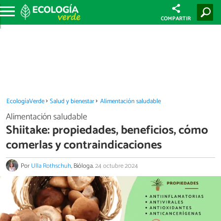
COMPARTIR
EcologíaVerde
Salud y bienestar
Alimentación saludable
Alimentación saludable
Shiitake: propiedades, beneficios, cómo
comerlas y contraindicaciones
Por
Ulla Rothschuh
, Bióloga.
24 octubre 2024