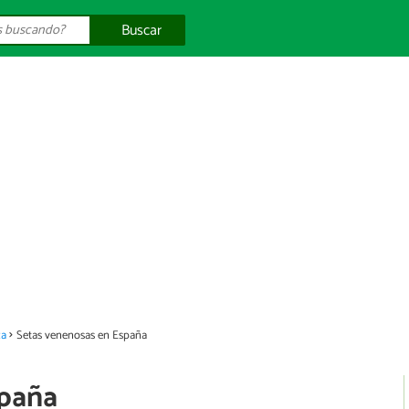
Buscar
za
Setas venenosas en España
spaña