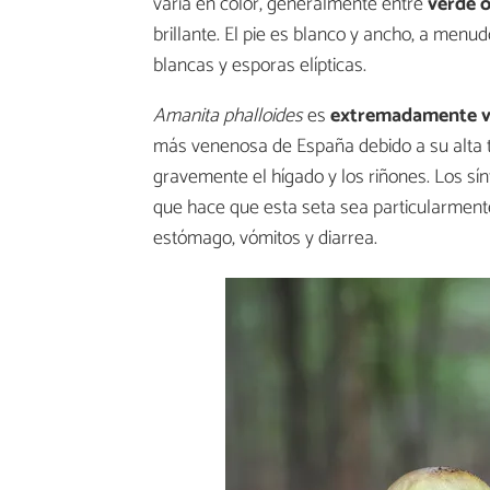
varía en color, generalmente entre
verde o
brillante. El pie es blanco y ancho, a menu
blancas y esporas elípticas.
Amanita phalloides
es
extremadamente 
más venenosa de España debido a su alta to
gravemente el hígado y los riñones. Los 
que hace que esta seta sea particularmente 
estómago, vómitos y diarrea.