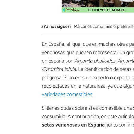
¿Ya nos sigues?
Márcanos como medio preferent
En España, al igual que en muchas otras pa
venenosas que pueden representar un grav
en España son
Amanita phalloides
,
Amanit
Gyromitra infula
. La identificación de seta
peligrosa. Si no eres un experto o experta
recolectadas en la naturaleza, ya que alg
variedades comestibles
.
Si tienes dudas sobre si es comestible una
consumirla. A continuación, en este artíc
setas venenosas en España
, junto con in