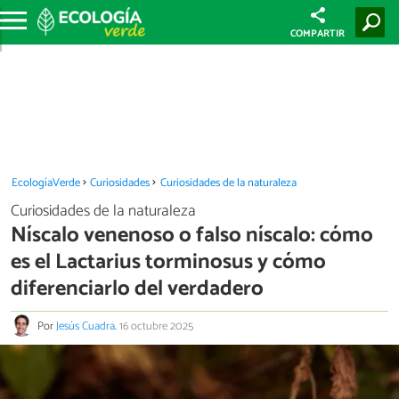
COMPARTIR
EcologíaVerde
Curiosidades
Curiosidades de la naturaleza
Curiosidades de la naturaleza
Níscalo venenoso o falso níscalo: cómo
es el Lactarius torminosus y cómo
diferenciarlo del verdadero
Por
Jesús Cuadra
.
16 octubre 2025