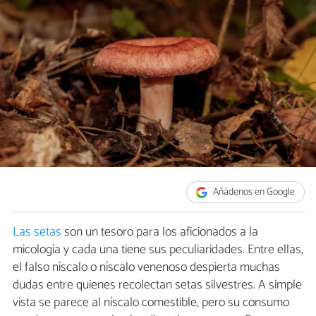
Añádenos en Google
Las setas
son un tesoro para los aficionados a la
micología y cada una tiene sus peculiaridades. Entre ellas,
el falso níscalo o níscalo venenoso despierta muchas
dudas entre quienes recolectan setas silvestres. A simple
vista se parece al níscalo comestible, pero su consumo