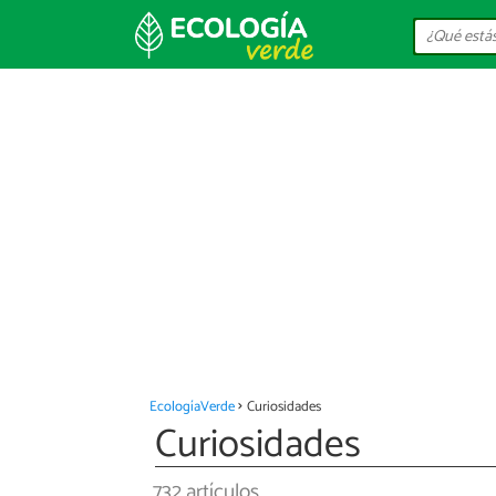
EcologíaVerde
Curiosidades
Curiosidades
732 artículos