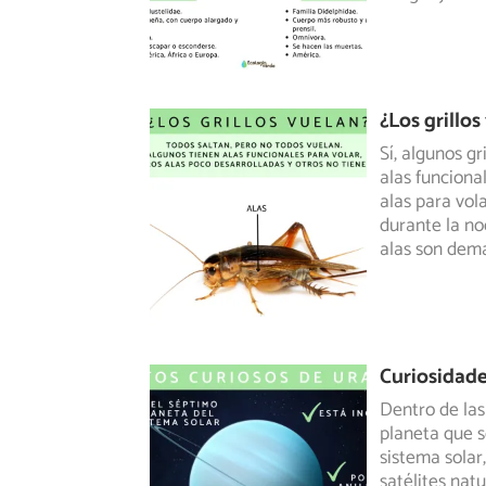
¿Los grillos
Sí, algunos g
alas funciona
alas para vol
durante la no
alas son dem
Curiosidad
Dentro de las
planeta que s
sistema
solar,
satélites nat