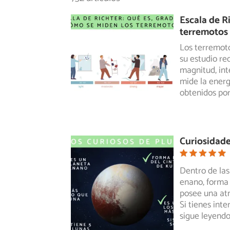
Escala de R
terremotos
Los terremoto
su estudio re
magnitud, int
mide la energ
obtenidos por
Curiosidade
Dentro de las
enano, forma 
posee
una atm
Si tienes int
sigue leyendo