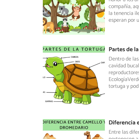
compañía,
aqu
la tenencia i
esperan por u
Partes de l
Dentro de las
cavidad bucal
reproductore
EcologíaVerde
tortuga y pod
Diferencia 
Entre las dif