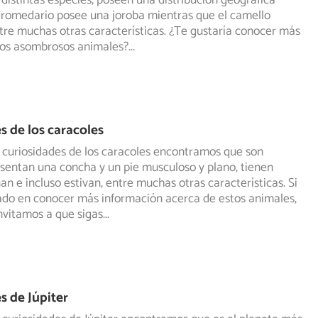
distintas especies, poseen una distribución geográfica
dromedario posee una joroba mientras que el camello
tre muchas otras características. ¿Te gustaría conocer más
tos asombrosos animales?
...
s de los caracoles
 curiosidades de los caracoles encontramos que son
sentan una concha y un pie musculoso y plano, tienen
nan
e incluso estivan, entre muchas otras características. Si
ado en conocer más información acerca de estos animales,
nvitamos a que sigas
...
s de Júpiter