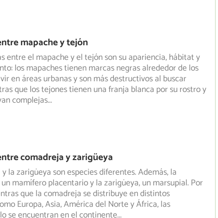
entre mapache y tejón
as entre el mapache y el tejón son su apariencia, hábitat y
to: los mapaches tienen marcas negras alrededor de los
vivir en áreas urbanas y son más destructivos al buscar
ras que los tejones tienen una franja blanca por su rostro y
van complejas
...
entre comadreja y zarigüeya
y la zarigüeya son especies diferentes. Además, la
un mamífero placentario y la zarigüeya, un marsupial. Por
ntras que la comadreja se distribuye en distintos
omo Europa, Asia, América del Norte y África, las
lo se encuentran en el continente
...