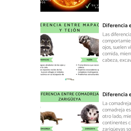
Diferencia 
Las diferenci
comportamien
ojos, suelen 
comida, mient
cabeza, exca
Diferencia 
La comadreja 
comadreja es 
otro
lado, mie
continentes c
zarigüeyas so