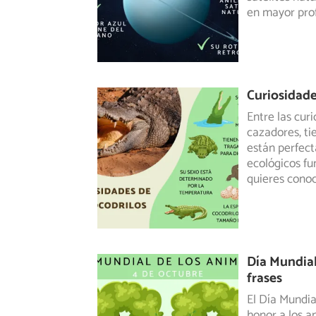
en mayor pro
Curiosidade
Entre las cur
cazadores, ti
están
perfect
ecológicos fu
quieres cono
Día Mundial
frases
El Día Mundia
honor a los a