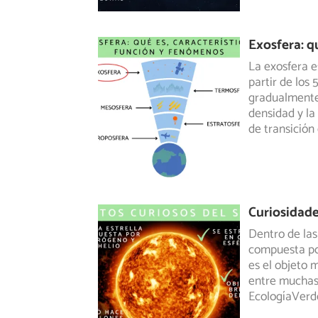
Exosfera: q
La exosfera e
partir de los
gradualmente 
densidad y la
de transición 
Curiosidade
Dentro de las
compuesta por
es
el objeto má
entre muchas 
EcologíaVerd